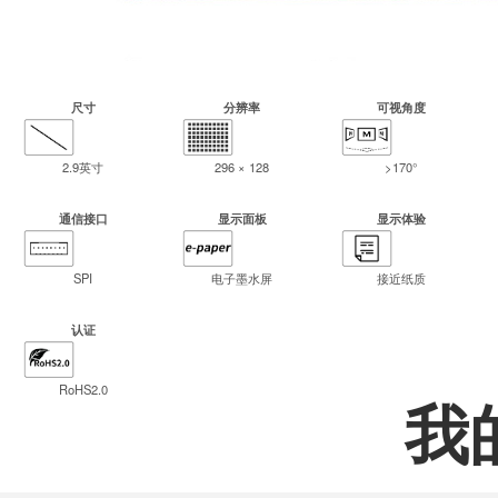
尺寸
分辨率
可视角度
2.9英寸
296 × 128
>170°
通信接口
显示面板
显示体验
SPI
电子墨水屏
接近纸质
认证
RoHS2.0
我