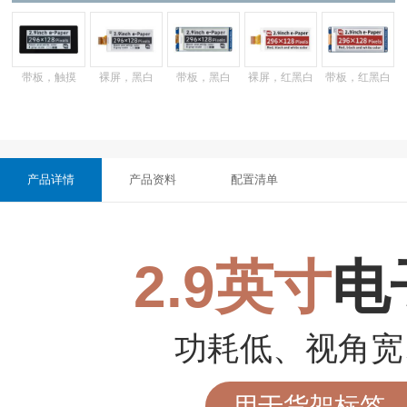
带板，触摸
裸屏，黑白
带板，黑白
裸屏，红黑白
带板，红黑白
产品详情
产品资料
配置清单
2.9英寸
电
功耗低、视角宽
用于货架标签