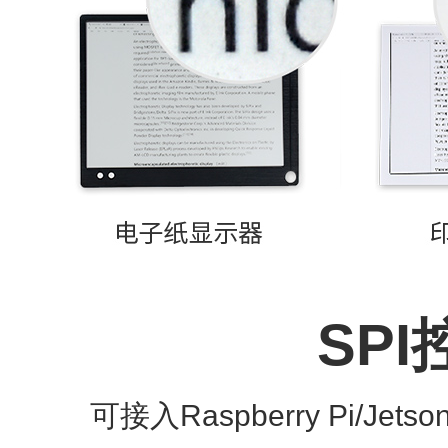
SP
可接入Raspberry Pi/Jets