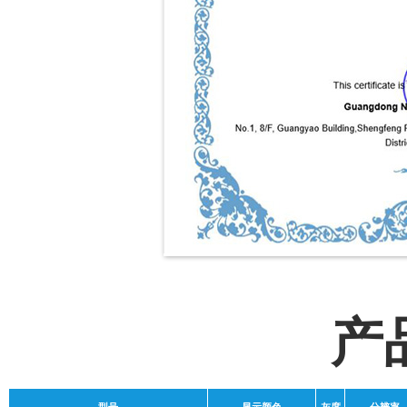
产
型号
显示颜色
灰度
分辨率