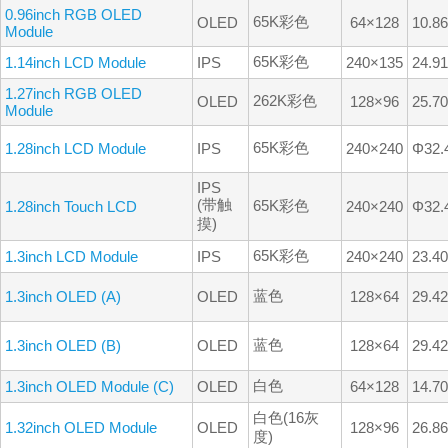
0.96inch RGB OLED
65K彩色
OLED
64×128
10.8
Module
65K彩色
1.14inch LCD Module
IPS
240×135
24.9
1.27inch RGB OLED
262K彩色
OLED
128×96
25.7
Module
65K彩色
1.28inch LCD Module
IPS
240×240
Φ32
IPS
(带触
65K彩色
1.28inch Touch LCD
240×240
Φ32
摸)
65K彩色
1.3inch LCD Module
IPS
240×240
23.4
蓝色
1.3inch OLED (A)
OLED
128×64
29.4
蓝色
1.3inch OLED (B)
OLED
128×64
29.4
白色
1.3inch OLED Module (C)
OLED
64×128
14.7
白色(16灰
1.32inch OLED Module
OLED
128×96
26.8
度)