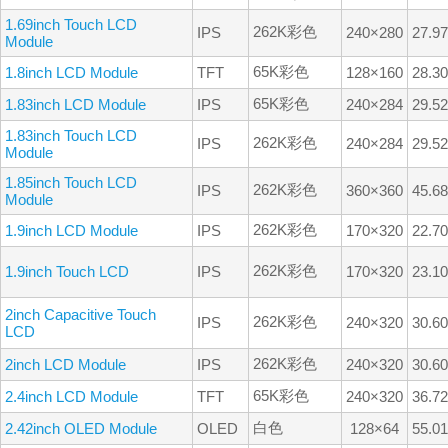
1.69inch Touch LCD
262K彩色
IPS
240×280
27.9
Module
65K彩色
1.8inch LCD Module
TFT
128×160
28.3
65K彩色
1.83inch LCD Module
IPS
240×284
29.5
1.83inch Touch LCD
262K彩色
IPS
240×284
29.5
Module
1.85inch Touch LCD
262K彩色
IPS
360×360
45.6
Module
262K彩色
1.9inch LCD Module
IPS
170×320
22.7
262K彩色
1.9inch Touch LCD
IPS
170×320
23.1
2inch Capacitive Touch
262K彩色
IPS
240×320
30.6
LCD
262K彩色
2inch LCD Module
IPS
240×320
30.6
65K彩色
2.4inch LCD Module
TFT
240×320
36.7
白色
2.42inch OLED Module
OLED
128×64
55.0