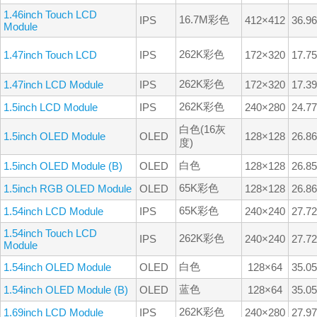
1.46inch Touch LCD
16.7M彩色
IPS
412×412
36.9
Module
262K彩色
1.47inch Touch LCD
IPS
172×320
17.7
262K彩色
1.47inch LCD Module
IPS
172×320
17.3
262K彩色
1.5inch LCD Module
IPS
240×280
24.7
白色(16灰
1.5inch OLED Module
OLED
128×128
26.8
度)
白色
1.5inch OLED Module (B)
OLED
128×128
26.8
65K彩色
1.5inch RGB OLED Module
OLED
128×128
26.8
65K彩色
1.54inch LCD Module
IPS
240×240
27.7
1.54inch Touch LCD
262K彩色
IPS
240×240
27.7
Module
白色
1.54inch OLED Module
OLED
128×64
35.0
蓝色
1.54inch OLED Module (B)
OLED
128×64
35.0
262K彩色
1.69inch LCD Module
IPS
240×280
27.9