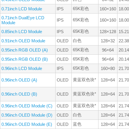
65K彩色
0.71inch LCD Module
IPS
160×160
18.0
0.71inch DualEye LCD
65K彩色
IPS
160×160
18.0
Module
65K彩色
0.85inch LCD Module
IPS
128×128
15.2
白色
0.91inch OLED Module
OLED
128×32
22.3
65K彩色
0.95inch RGB OLED (A)
OLED
96×64
20.1
65K彩色
0.95inch RGB OLED (B)
OLED
96×64
20.1
65K彩色
0.96inch LCD Module
IPS
160×80
21.7
黄蓝双色块*
0.96inch OLED (A)
OLED
128×64
21.7
黄蓝双色块*
0.96inch OLED (B)
OLED
128×64
21.7
黄蓝双色块*
0.96inch OLED Module (C)
OLED
128×64
21.7
白色
0.96inch OLED Module (D)
OLED
128×64
21.7
蓝色
0.96inch OLED Module (E)
OLED
128×64
21.7