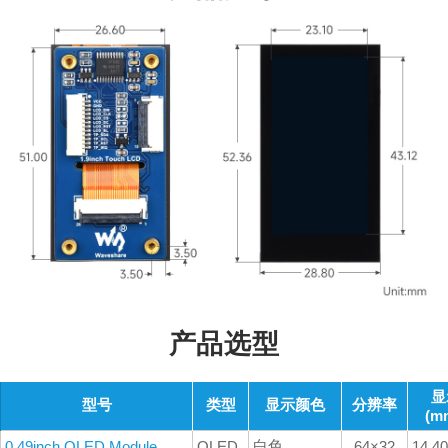
产品选型
显
型号
类型
显示颜色
分辨率
(m
白色
0.49inch OLED Module
OLED
64×32
14.4