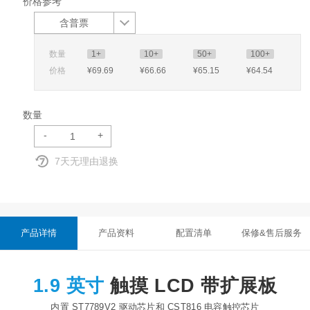
价格参考
含普票
数量
1+
10+
50+
100+
价格
¥69
.69
¥66
.66
¥65
.15
¥64
.54
数量
-
+
7天无理由退换
产品详情
产品资料
配置清单
保修&售后服务
1.9 英寸
触摸 LCD 带扩展板
内置 ST7789V2 驱动芯片和 CST816 电容触控芯片