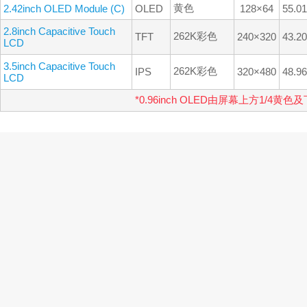
黄色
2.42inch OLED Module (C)
OLED
128×64
55.0
2.8inch Capacitive Touch
262K彩色
TFT
240×320
43.2
LCD
3.5inch Capacitive Touch
262K彩色
IPS
320×480
48.9
LCD
*0.96inch OLED由屏幕上方1/4