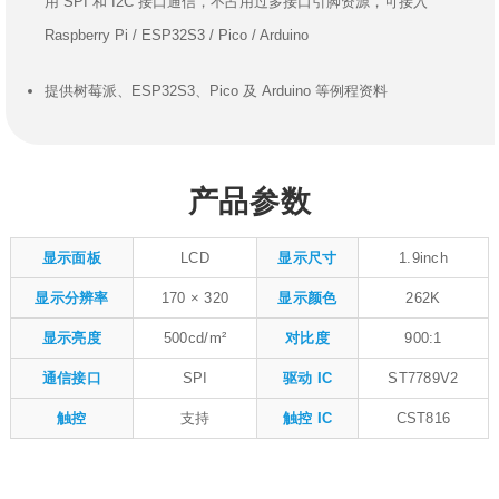
用 SPI 和 I2C 接口通信，不占用过多接口引脚资源，可接入
Raspberry Pi / ESP32S3 / Pico / Arduino
提供树莓派、ESP32S3、Pico 及 Arduino 等例程资料
产品参数
显示面板
LCD
显示尺寸
1.9inch
显示分辨率
170 × 320
显示颜色
262K
显示亮度
500cd/m²
对比度
900:1
通信接口
SPI
驱动 IC
ST7789V2
触控
支持
触控 IC
CST816