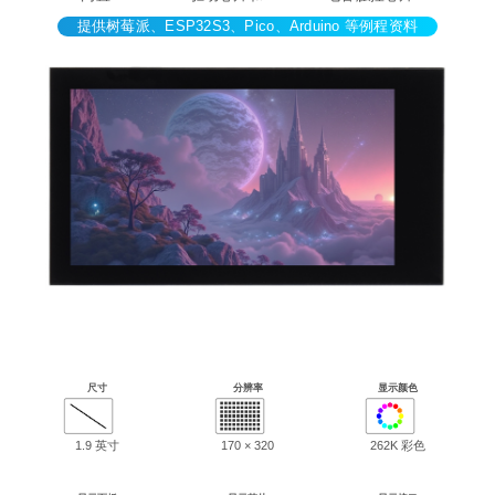
提供树莓派、ESP32S3、Pico、Arduino 等例程资料
尺寸
分辨率
显示颜色
1.9 英寸
170 × 320
262K 彩色