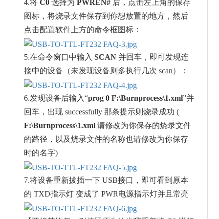
4.将
C0
选择为
PWREN#
后，点击左上角的保存
图标，将烧录文件保存到你想放置的地方，然后
点击配置软件上方的命令框图标：
5.在命令窗口中输入
SCAN
并回车，即可发现连
接中的设备（未发现设备则多执行几次 scan）：
6.发现设备后输入“
prog 0 F:\Burnprocess\1.xml
”并
回车，出现 successfully 那条提示则烧录成功 (
F:\Burnprocess\1.xml
请修改为你保存的烧录文件
的路径，以及烧录文件的名称也请修改为你保存
时的名字)
7.将设备重新拔插一下 USB接口，即可看到原本
的 TXD指示灯 变成了 PWR电源指示灯并且常亮