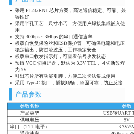
采用 FT232RNL 芯片方案，高速通信稳定、可靠、兼
容性好
采用半孔工艺，尺寸小巧，方便用户焊接集成嵌入使
用
支持 300bps ~ 3Mbps 的串口通信速率
板载自恢复保险丝和ESD保护管，可确保电流和电压
稳定输出，防过流过压，工作稳定安全
板载串口收发指示灯，可查看信号收发状态
预留 VCC 切换焊盘，默认为 3.3V TTL，可切断改焊
为 5V
引出芯片所有功能引脚，方便二次卡法集成使用
采用 Type-C 接口，插拔顺畅，坚固可靠，防止反接
产品参数
参数名称
参数
产品类型
USB转UART 
供电电压
5V
串口 （TTL 电平）
3.3V/5
通信速率
300bps ~ 3