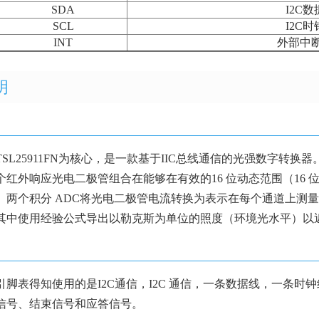
SDA
I2C
SCL
I2C
INT
外部中
明
SL25911FN为核心，是一款基于IIC总线通信的光强数字转
个红外响应光电二极管组合在能够在有效的16 位动态范围（16 
。两个积分 ADC将光电二极管电流转换为表示在每个通道上测
其中使用经验公式导出以勒克斯为单位的照度（环境光水平）以
脚表得知使用的是I2C通信，I2C 通信，一条数据线，一条时钟
信号、结束信号和应答信号。