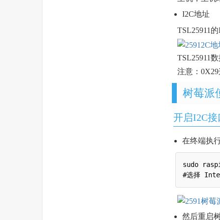
I2C地址
TSL25911
TSL2591
注意：0X2
树莓派
开启I2C接
在终端执行
sudo raspi
然后重启