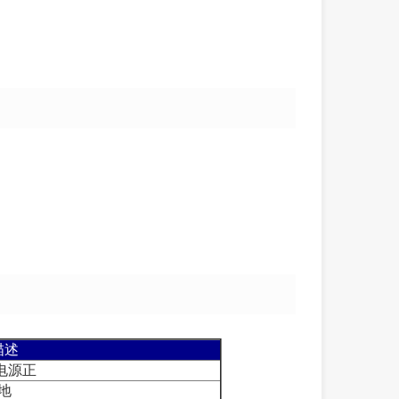
描述
V电源正
地