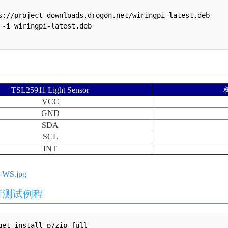
s://project-downloads.drogon.net/wiringpi-latest.deb

 -i wiringpi-latest.deb

TSL25911 Light Sensor
VCC
GND
SDA
SCL
INT
行测试例程
get install p7zip-full
