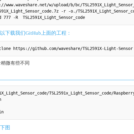
://www.waveshare.net/w/upload/b/bc/TSL2591X_Light_Sensor_
591X_Light_Sensor_code.7z -r -o./TSL2591X_Light_Sensor_co
以下载我们GitHub上面的工程：
录稍微有些不同
1X_Light_Sensor_code/TSL2591x_Light_Sensor_code/Raspberry


下图