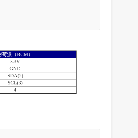
树莓派（BCM）
3.3V
GND
SDA(2)
SCL(3)
4