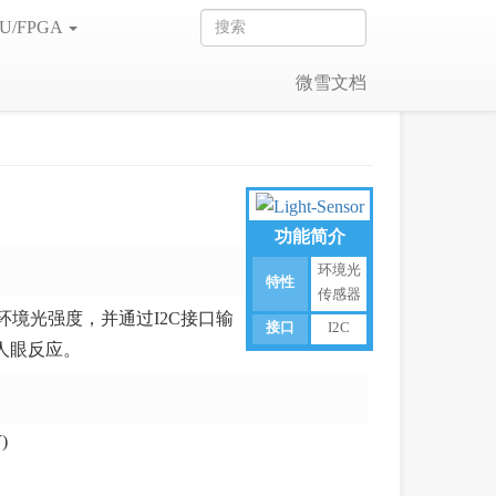
U/FPGA
微雪文档
功能简介
环境光
特性
传感器
知周围的环境光强度，并通过I2C接口输
接口
I2C
人眼反应。
)