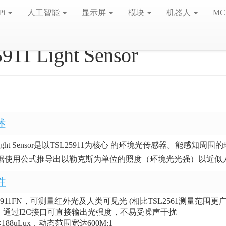
Pi
人工智能
显示屏
模块
机器人
MC
911 Light Sensor
述
x Light Sensor是以TSL25911为核心 的环境光传感器。能感
据使用公式推导出以勒克斯为单位的照度（环境光光强）以近似
性
5911FN，可测量红外光及人类可见光 (相比TSL2561测量范围更广
，通过I2C接口可直接输出光强度，不易受噪声干扰
88uLux，动态范围宽达600M:1