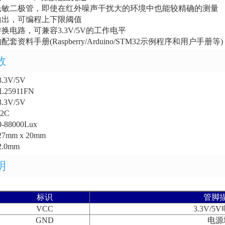
光敏二极管，即使在红外噪声干扰大的环境中也能较精确的测量
输出，可编程上下限阈值
换电路，可兼容3.3V/5V的工作电平
套资料手册(Raspberry/Arduino/STM32示例程序和用户手册等)
数
.3V/5V
25911FN
.3V/5V
2C
88000Lux
7mm x 20mm
.0mm
明
标识
管脚
VCC
3.3V/5
GND
电源