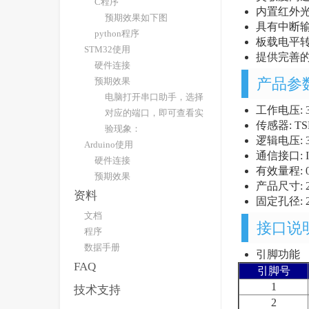
C程序
内置红外
预期效果如下图
具有中断
python程序
板载电平转
STM32使用
提供完善的配
硬件连接
产品参
预期效果
电脑打开串口助手，选择
工作电压: 3
对应的端口，即可查看实
传感器: TSL
验现象：
逻辑电压: 3
Arduino使用
通信接口: I
硬件连接
有效量程: 0-
预期效果
产品尺寸: 2
资料
固定孔径: 2
文档
接口说
程序
数据手册
引脚功能
FAQ
引脚号
1
技术支持
2