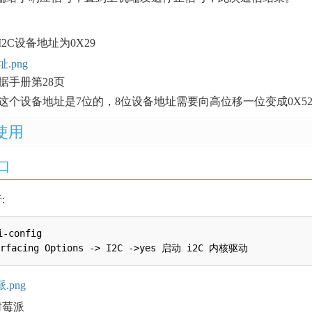
的I2C设备地址为0X29
1数据手册第28页
9这个设备地址是7位的，8位设备地址需要向高位移一位变成0X5
使用
口
:
-config 

树莓派