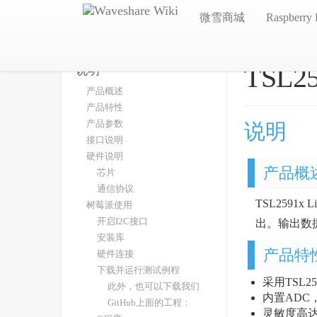
微雪商城
Raspberry 
TSL25
说明
产品概述
产品特性
产品参数
说明
接口说明
硬件说明
产品概
芯片
通信协议
TSL2591
树莓派使用
开启I2C接口
出。输出数
安装库
产品特
硬件连接
下载并运行测试例程
采用TSL2
此外，也可以下载我们
内置ADC
GitHub上面的工程：
灵敏度高达1