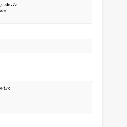
code.7z

de

Pi/c
