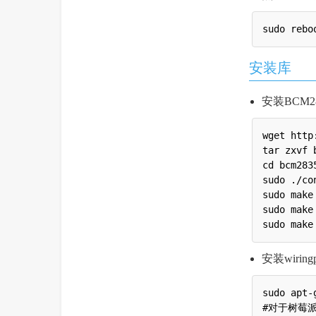
安装库
安装BCM
wget http
tar zxvf 
cd bcm2835
sudo ./con
sudo make

sudo make 
安装wiringp
sudo apt-
#对于树莓派