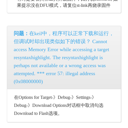
果提示没在DFU模式，请复位st-link再烧录固件
问题：
在keil中，程序可以正常下载和运行，
但调试时却出现类似如下的错误？ Cannot
access Memory Error while accessing a target
resyntaxhighlight. The resyntaxhighlight is
perhaps not available or a wrong access was
attempted. *** error 57: illegal address
(0x08000000)
在Options for Target-》Debug-》Settings-》
Debug-》Download Options对话框中取消勾选
Download to Flash选项。