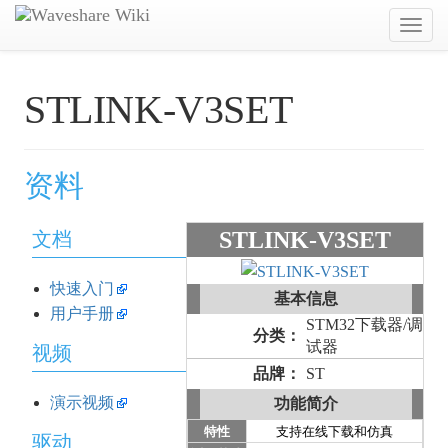
Toggl
navig
STLINK-V3SET
资料
STLINK-V3SET
文档
快速入门
基本信息
用户手册
STM32下载器/调
分类：
试器
视频
品牌：
ST
演示视频
功能简介
特性
支持在线下载和仿真
驱动