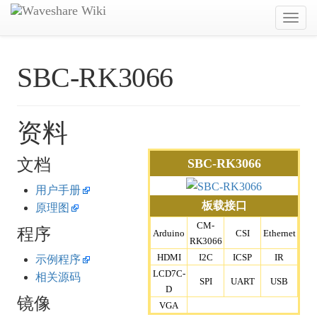
Toggl
navig
SBC-RK3066
资料
文档
SBC-RK3066
用户手册
板载接口
原理图
CM-
程序
Arduino
CSI
Ethernet
RK3066
HDMI
I2C
ICSP
IR
示例程序
LCD7C-
相关源码
SPI
UART
USB
D
镜像
VGA