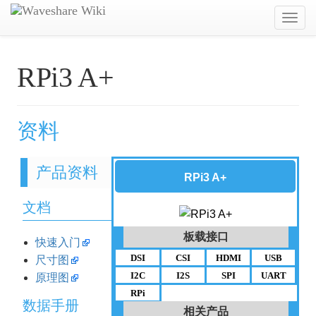
Toggl
navig
RPi3 A+
资料
产品资料
RPi3 A+
文档
板载接口
快速入门
DSI
CSI
HDMI
USB
尺寸图
I2C
I2S
SPI
UART
原理图
RPi
数据手册
相关产品