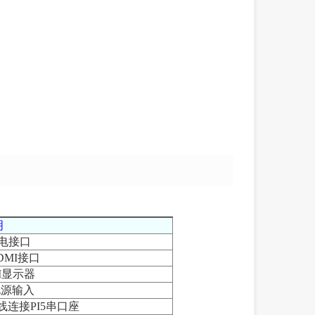
明
供电接口
DMI接口
I显示器
C电源输入
线连接PI5串口座