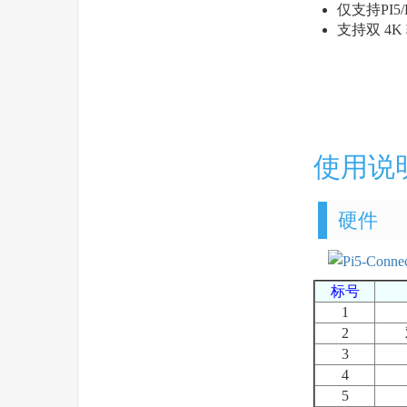
仅支持PI5/
支持双 4K
使用说
硬件
标号
1
2
3
4
5