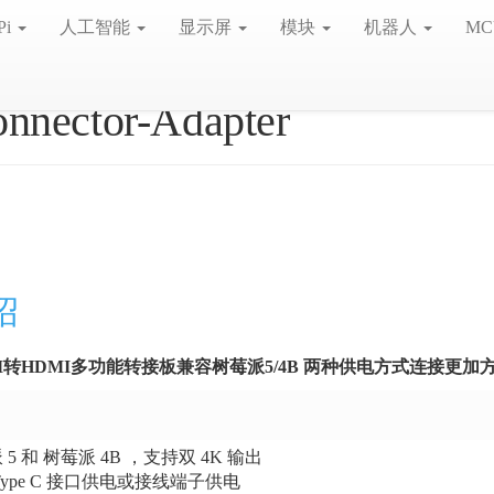
Pi
人工智能
显示屏
模块
机器人
MC
onnector-Adapter
绍
HDMI转HDMI多功能转接板兼容树莓派5/4B 两种供电方式连接更加
5 和 树莓派 4B ，支持双 4K 输出
ype C 接口供电或接线端子供电