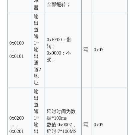
存
全部翻转；
器
输
出
道
通
0xFF00：翻
0x0100
1~
转；
……
输
写
0x05
0x0000：不
0x0101
出
变；
通
道2
地
址
输
出
道
通
延时时间为数
0x0200
1~
据*100ms
……
输
数值:0x0007，
写
0x05
0x0201
出
延时:7*100MS