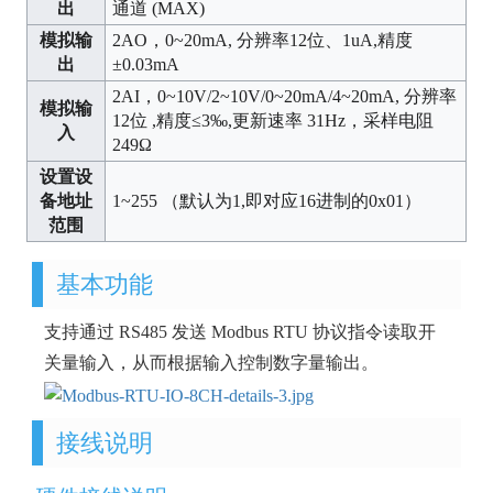
出
通道 (MAX)
模拟输
2AO，0~20mA, 分辨率12位、1uA,精度
出
±0.03mA
2AI，0~10V/2~10V/0~20mA/4~20mA, 分辨率
模拟输
12位 ,精度≤3‰,更新速率 31Hz，采样电阻
入
249Ω
设置设
备地址
1~255 （默认为1,即对应16进制的0x01）
范围
基本功能
支持通过 RS485 发送 Modbus RTU 协议指令读取开
关量输入，从而根据输入控制数字量输出。
接线说明