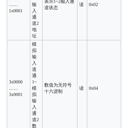
表示1~2输入通
……
输
读
0x02
道状态
1x0001
入
通
道2
地
址
模
拟
输
入
道
通
3x0000
1~
数值为无符号
……
模
读
0x04
十六进制
3x0001
拟
输
入
通
道2
数