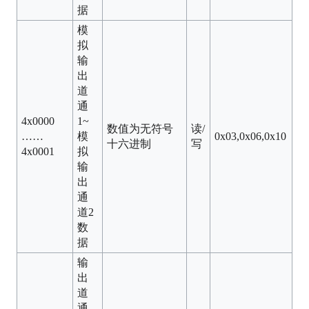
据
模
拟
输
出
道
通
4x0000
1~
数值为无符号
读/
……
模
0x03,0x06,0x10
十六进制
写
4x0001
拟
输
出
通
道2
数
据
输
出
道
通