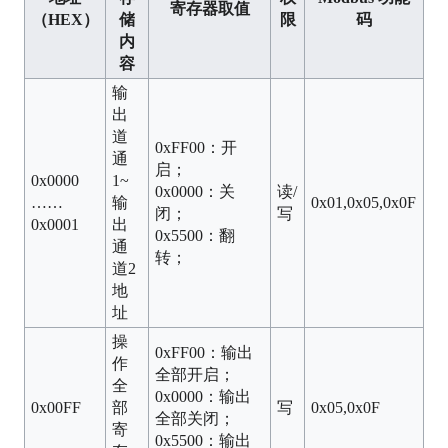
寄存器取值
（HEX）
储
限
码
内
容
输
出
道
0xFF00：开
通
启；
0x0000
1~
0x0000：关
读/
……
输
0x01,0x05,0x0F
闭；
写
0x0001
出
0x5500：翻
通
转；
道2
地
址
操
0xFF00：输出
作
全部开启；
全
0x0000：输出
0x00FF
部
写
0x05,0x0F
全部关闭；
寄
0x5500：输出