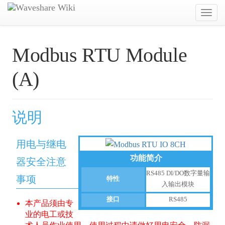
Toggl
navig
Modbus RTU Module
(A)
说明
用电与继电
功能简介
器安全注意
RS485 DI/DO数字量输
事项
特性
入输出模块
接口
RS485
本产品须由专
业的电工或技