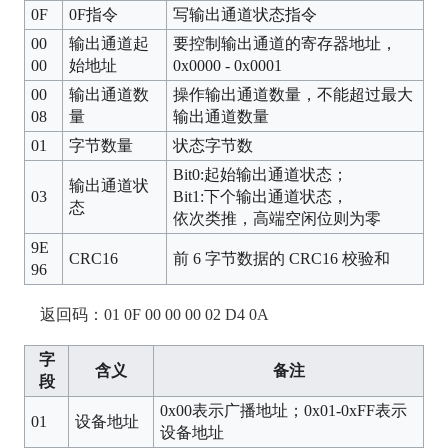
0F
0F指令
写输出通道状态指令
00
输出通道起
要控制输出通道的寄存器地址，
00
始地址
0x0000 - 0x0001
00
输出通道数
操作输出通道数量，不能超过最大
08
量
输出通道数量
01
字节数量
状态字节数
Bit0:起始输出通道状态；
输出通道状
03
Bit1:下个输出通道状态，
态
依次类推，高端空闲位则为零
9E
CRC16
前 6 字节数据的 CRC16 校验和
96
返回码：01 0F 00 00 00 02 D4 0A
字
含义
备注
段
0x00表示广播地址；0x01-0xFF表示
01
设备地址
设备地址