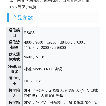
议，内置电源隔离、磁耦隔离、自恢复保险丝和
TVS 等保护电路。
产品参数
通信接
RS485
口
通信波
4800，9600，19200，38400，57600，
特率
115200，128000，256000
默认通
9600，N，8，1
信格式
Modbus
标准 Modbus RTU 协议
协议
供电电
DC 7~36V
压
数字输
2DI，5~36V，无源输入/有源输入 (NPN 型或
入
PNP 型)，内置双向光耦
数字输
2DO，5~40V，开漏输出，输出负载 500mA/