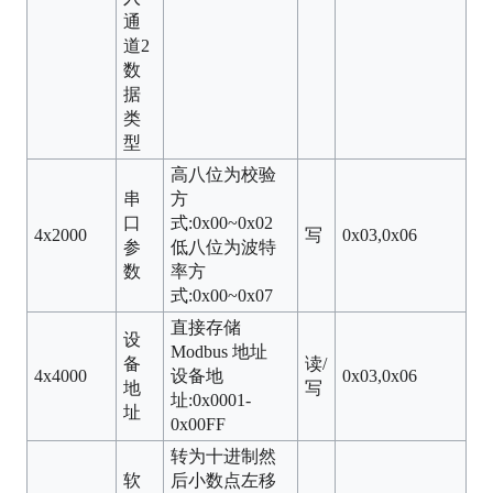
通
道2
数
据
类
型
高八位为校验
串
方
口
式:0x00~0x02
4x2000
写
0x03,0x06
参
低八位为波特
数
率方
式:0x00~0x07
直接存储
设
Modbus 地址
备
读/
4x4000
设备地
0x03,0x06
地
写
址:0x0001-
址
0x00FF
转为十进制然
软
后小数点左移