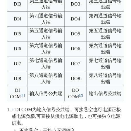
第三通道信号输
第三通道信号输
DI3
DO3
入端
出端
第四通道信号输
第四通道信号输
DI4
DO4
入端
出端
第五通道信号输
第五通道信号输
DI5
DO5
入端
出端
第六通道信号输
第六通道信号输
DI6
DO6
入端
出端
第七通道信号输
第七通道信号输
DI7
DO7
入端
出端
第八通道信号输
第八通道信号输
DI8
DO8
入端
出端
DI
DO
输入信号公共端
输出信号公共端
[1]
[2]
COM
COM
↑
DI COM为输入信号公共端，可接悬空也可电源正极
或电源负极,可直接从供电电源取电，也可接独立电源
供电。
不接悬空：干接点无源输入