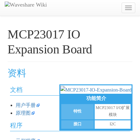
Toggl
navig
MCP23017 IO
Expansion Board
资料
文档
功能简介
用户手册
MCP23017 I/O扩展
特性
原理图
模块
程序
接口
I2C