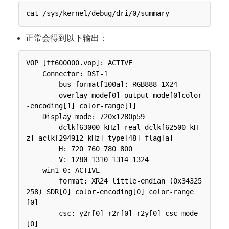
正常会得到以下输出：
VOP [ff600000.vop]: ACTIVE

    Connector: DSI-1

        bus_format[100a]: RGB888_1X24

        overlay_mode[0] output_mode[0]color
-encoding[1] color-range[1]

    Display mode: 720x1280p59

        dclk[63000 kHz] real_dclk[62500 kH
z] aclk[294912 kHz] type[48] flag[a]

        H: 720 760 780 800

        V: 1280 1310 1314 1324

    win1-0: ACTIVE

        format: XR24 little-endian (0x34325
258) SDR[0] color-encoding[0] color-range
[0]

        csc: y2r[0] r2r[0] r2y[0] csc mode
[0]
