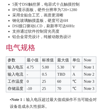
5英寸DSI触控屏，电容式十点触摸控制
IPS显示面板，硬件分辨率为720×1280
采用全贴合工艺，画质更清晰
钢化玻璃触摸盖板，硬度可达6H
DSI接口驱动LCD，刷新率可达60Hz
支持通过软件控制背光亮度
铝合金背壳设计，纯被动散热设计
电气规格
参数
最小值
标准值
最大值
单位
Note
输入电压
4.75
5.00
5.30
V
Note 1
输入电流
-
0.5
TBD
A
Note 2
工作温度
0
25
60
℃
Note 3
存储温度
-10
25
70
℃
Note 3
•Note 1：
输入电压超过最大值或操作不当可能会对
设备造成永久性损坏。