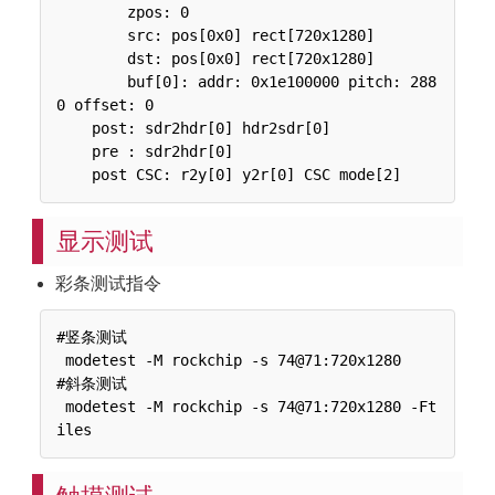
        zpos: 0

        src: pos[0x0] rect[720x1280]

        dst: pos[0x0] rect[720x1280]

        buf[0]: addr: 0x1e100000 pitch: 288
0 offset: 0

    post: sdr2hdr[0] hdr2sdr[0]

    pre : sdr2hdr[0]

显示测试
彩条测试指令
#竖条测试

 modetest -M rockchip -s 74@71:720x1280

#斜条测试

 modetest -M rockchip -s 74@71:720x1280 -Ft