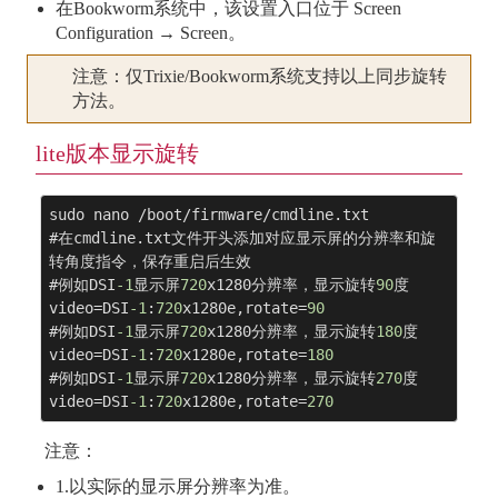
在Bookworm系统中，该设置入口位于 Screen
Configuration → Screen。
注意：仅Trixie/Bookworm系统支持以上同步旋转
方法。
lite版本显示旋转
sudo nano /boot/firmware/cmdline.txt

#在cmdline.txt文件开头添加对应显示屏的分辨率和旋
转角度指令，保存重启后生效

#例如DSI
-1
显示屏
720
x1280分辨率，显示旋转
90
度

video=DSI
-1
:
720
x1280e,rotate=
90
#例如DSI
-1
显示屏
720
x1280分辨率，显示旋转
180
度

video=DSI
-1
:
720
x1280e,rotate=
180
#例如DSI
-1
显示屏
720
x1280分辨率，显示旋转
270
度

video=DSI
-1
:
720
x1280e,rotate=
270
注意：
1.以实际的显示屏分辨率为准。