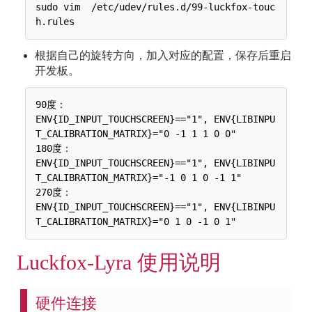
sudo vim  /etc/udev/rules.d/99-luckfox-touc
根据自己的旋转方向，加入对应的配置，保存后重启
开发板。
90度：

ENV{ID_INPUT_TOUCHSCREEN}=="1", ENV{LIBINPU
T_CALIBRATION_MATRIX}="0 -1 1 1 0 0"

180度：

ENV{ID_INPUT_TOUCHSCREEN}=="1", ENV{LIBINPU
T_CALIBRATION_MATRIX}="-1 0 1 0 -1 1"

270度：

ENV{ID_INPUT_TOUCHSCREEN}=="1", ENV{LIBINPU
Luckfox-Lyra 使用说明
硬件连接