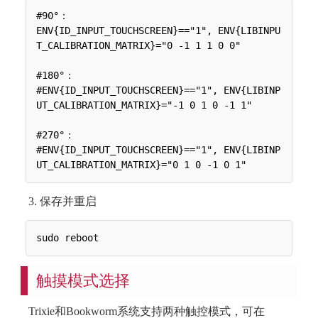
#90°：

ENV{ID_INPUT_TOUCHSCREEN}=="1", ENV{LIBINPU
T_CALIBRATION_MATRIX}="0 -1 1 1 0 0"

#180°：

#ENV{ID_INPUT_TOUCHSCREEN}=="1", ENV{LIBINP
UT_CALIBRATION_MATRIX}="-1 0 1 0 -1 1"

#270°：

#ENV{ID_INPUT_TOUCHSCREEN}=="1", ENV{LIBINP
3. 保存并重启
触摸模式选择
Trixie和Bookworm系统支持两种触控模式，可在