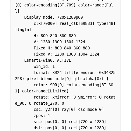
[0] color-encoding[BT.709] color-range[Ful
l]

    Display mode: 720x1280p60

        clk[70000] real_clk[69883] type[48] 
flag[a]

        H: 800 840 860 880

        V: 1280 1300 1304 1324

        Fixed H: 800 840 860 880

        Fixed V: 1280 1300 1304 1324

    Esmart1-win0: ACTIVE

        win_id: 1

        format: XR24 little-endian (0x34325
258) pixel_blend_mode[0] glb_alpha[0xff]

        color: SDR[0] color-encoding[BT.60
1] color-range[Limited]

        rotate: xmirror: 0 ymirror: 0 rotat
e_90: 0 rotate_270: 0

        csc: y2r[0] r2y[0] csc mode[0]

        zpos: 1

        src: pos[0, 0] rect[720 x 1280]

        dst: pos[0, 0] rect[720 x 1280]
