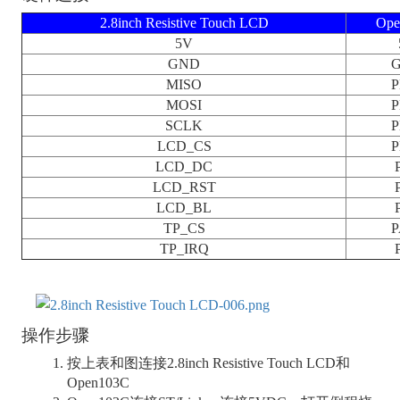
2.8inch Resistive Touch LCD
Ope
5V
GND
MISO
P
MOSI
P
SCLK
P
LCD_CS
P
LCD_DC
LCD_RST
LCD_BL
TP_CS
P
TP_IRQ
操作步骤
按上表和图连接2.8inch Resistive Touch LCD和
Open103C