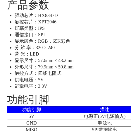
产品参数
驱动芯片：HX8347D
触控芯片：XPT2046
屏幕类型：IPS
通信接口：SPI
显示颜色：RGB，65K彩色
分 辨 率：320 × 240
背 光：LED
显示尺寸：57.6mm × 43.2mm
外形尺寸：79.9mm × 50.8mm
触控方式：四线电阻式
供电电压：5V
逻辑电平：3.3V
功能引脚
功能引脚
描述
5V
电源正(5V电源输入)
GND
电源地
MISO
SPI数据输出