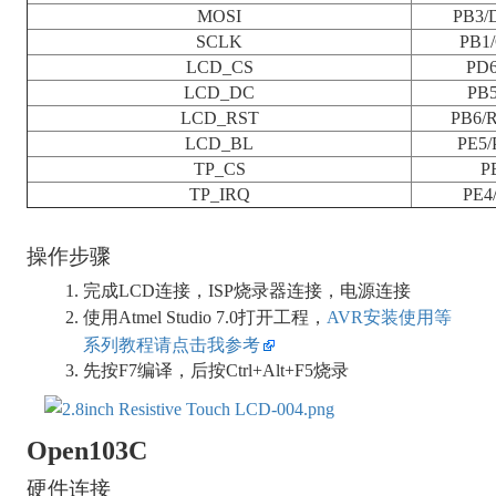
MOSI
PB3/
SCLK
PB1
LCD_CS
PD6
LCD_DC
PB5
LCD_RST
PB6/
LCD_BL
PE5
TP_CS
P
TP_IRQ
PE4
操作步骤
完成LCD连接，ISP烧录器连接，电源连接
使用Atmel Studio 7.0打开工程，
AVR安装使用等
系列教程请点击我参考
先按F7编译，后按Ctrl+Alt+F5烧录
Open103C
硬件连接