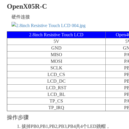
OpenX05R-C
硬件连接
2.8inch Resistive Touch LCD
Open4
5V
5
GND
G
MISO
P
MOSI
P
SCLK
P
LCD_CS
P
LCD_DC
P
LCD_RST
P
LCD_BL
P
TP_CS
P
TP_IRQ
P
操作步骤
拔掉PB0,PB1,PB2,PB3,PB4共4个LED跳帽，