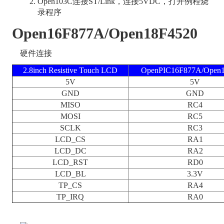
Open103C连接ST/Link，连接5VDC，打开例程烧
录程序
Open16F877A/Open18F4520
硬件连接
2.8inch Resistive Touch LCD
OpenPIC16F877A/Open
5V
5V
GND
GND
MISO
RC4
MOSI
RC5
SCLK
RC3
LCD_CS
RA1
LCD_DC
RA2
LCD_RST
RD0
LCD_BL
3.3V
TP_CS
RA4
TP_IRQ
RA0