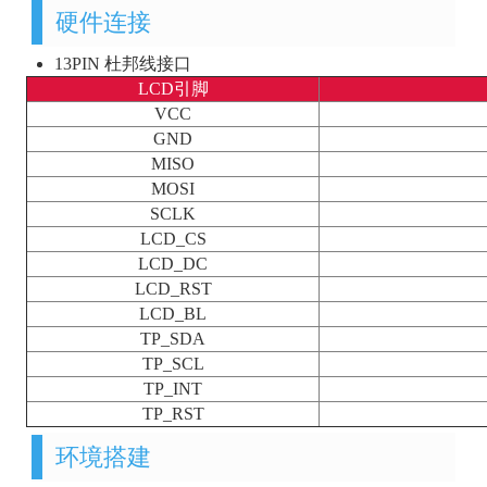
硬件连接
13PIN 杜邦线接口
LCD引脚
VCC
GND
MISO
MOSI
SCLK
LCD_CS
LCD_DC
LCD_RST
LCD_BL
TP_SDA
TP_SCL
TP_INT
TP_RST
环境搭建