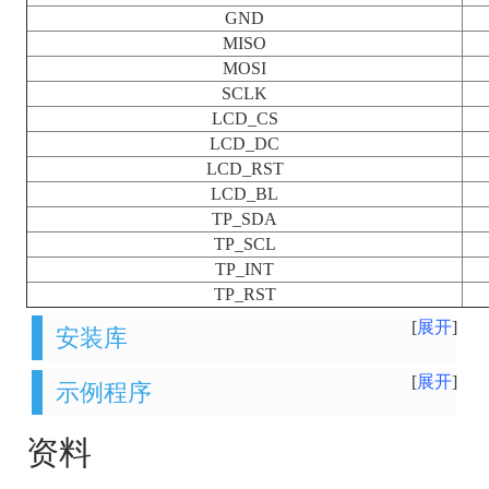
GND
MISO
MOSI
SCLK
LCD_CS
LCD_DC
LCD_RST
LCD_BL
TP_SDA
TP_SCL
TP_INT
TP_RST
展开
安装库
展开
示例程序
资料