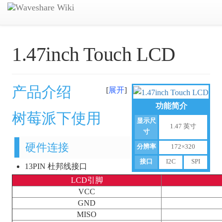
1.47inch Touch LCD
产品介绍
展开
功能简介
树莓派下使用
显示尺
1.47 英寸
寸
硬件连接
分辨率
172×320
接口
I2C
SPI
13PIN 杜邦线接口
LCD引脚
VCC
GND
MISO