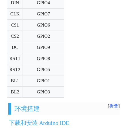
DIN
GPIO4
CLK
GPIO7
CS1
GPIO6
CS2
GPIO2
DC
GPIO9
RST1
GPIO8
RST2
GPIO5
BL1
GPIO1
BL2
GPIO3
折叠
环境搭建
下载和安装 Arduino IDE