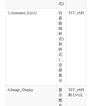
式2
5.Animated_Eye12
仿
TFT_eSPI
真
眼
睛
样
式1
和
样
式
2，
交
替
显
示
6.Image_Display
显
TFT_eSPI
示
和 LVGL
图
片