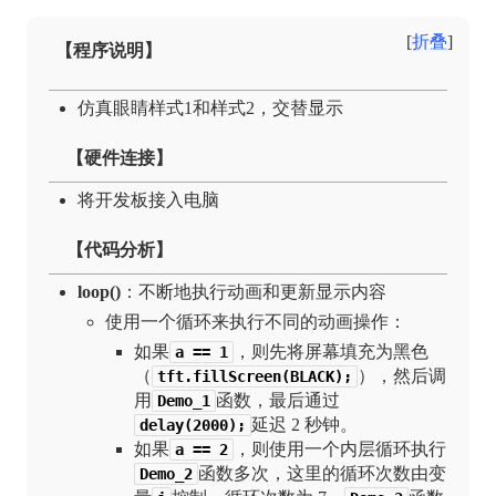
折叠
【程序说明】
仿真眼睛样式1和样式2，交替显示
【硬件连接】
将开发板接入电脑
【代码分析】
loop()
：不断地执行动画和更新显示内容
使用一个循环来执行不同的动画操作：
如果
，则先将屏幕填充为黑色
a == 1
（
），然后调
tft.fillScreen(BLACK);
用
函数，最后通过
Demo_1
延迟 2 秒钟。
delay(2000);
如果
，则使用一个内层循环执行
a == 2
函数多次，这里的循环次数由变
Demo_2