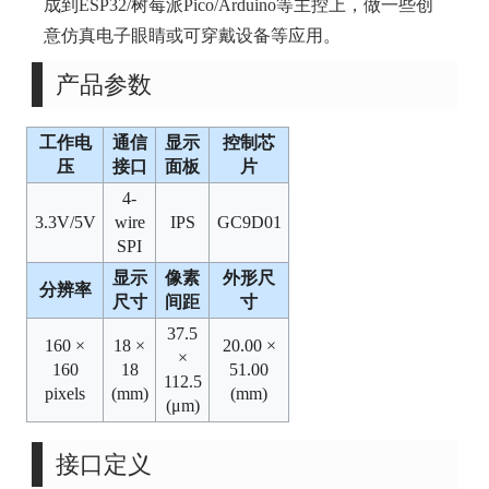
成到ESP32/树莓派Pico/Arduino等主控上，做一些创
意仿真电子眼睛或可穿戴设备等应用。
产品参数
工作电
通信
显示
控制芯
压
接口
面板
片
4-
3.3V/5V
wire
IPS
GC9D01
SPI
显示
像素
外形尺
分辨率
尺寸
间距
寸
37.5
160 ×
18 ×
20.00 ×
×
160
18
51.00
112.5
pixels
(mm)
(mm)
(μm)
接口定义