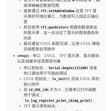
w
h
保准确确定数据范围
接着通过
设置 TFT 显
tft.setAddrWindow
示屏的写地址窗口，为数据写入指定正确位
置
然后使用
将颜色数据推送
tft.pushColors
到显示屏，这一步决定了显示的图形颜色和
内容
最后通知 LVGL 刷新完成，以便 LVGL 继续
后续图形处理操作
setup()
：串口、LVGL、TFT 显示屏、显示驱动
以及创建并设置图形对象
串口初始化：
准备
Serial.begin(115200)
串口通信用于可能的调试
LVGL 初始化：
启动 LVGL 库的
lv_init()
核心组件
若
不为 0，注册串口打印函数
LV_USE_LOG
用于调试：
。
lv_log_register_print_cb(my_print)
TFT 显示屏初始化：