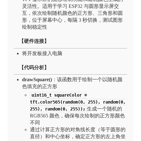
灵活性。适用于学习 ESP32 与圆形显示屏交
互，依次绘制随机颜色的正方形、三角形和圆
形，位于屏幕中心，每隔 3 秒切换，测试图形
绘制稳定性
【硬件连接】
将开发板接入电脑
【代码分析】
drawSquare()
：该函数用于绘制一个以随机颜
色填充的正方形
uint16_t squareColor =
tft.color565(random(0, 255), random(0,
生成一个随机的
255), random(0, 255));
RGB565 颜色，确保每次绘制的正方形颜色
不同
通过计算正方形的对角线长度（等于圆形的
直径）和中心坐标，确定正方形的左上角坐