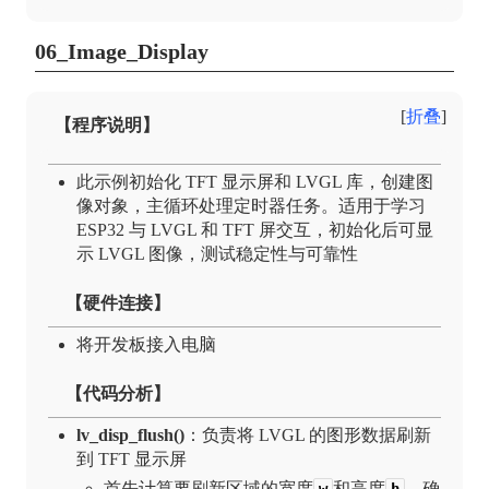
06_Image_Display
折叠
【程序说明】
此示例初始化 TFT 显示屏和 LVGL 库，创建图
像对象，主循环处理定时器任务。适用于学习
ESP32 与 LVGL 和 TFT 屏交互，初始化后可显
示 LVGL 图像，测试稳定性与可靠性
【硬件连接】
将开发板接入电脑
【代码分析】
lv_disp_flush()
：负责将 LVGL 的图形数据刷新
到 TFT 显示屏
首先计算要刷新区域的宽度
和高度
，确