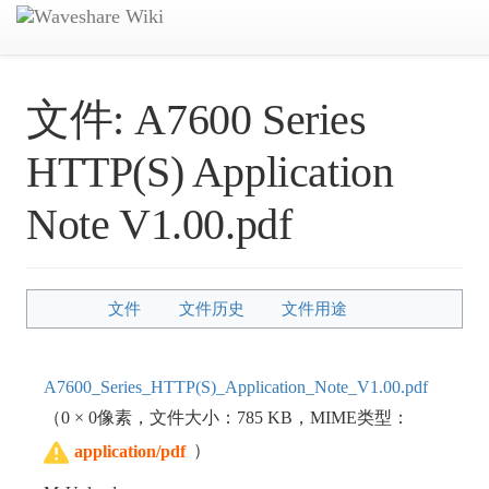
文件:
A7600 Series
HTTP(S) Application
Note V1.00.pdf
文件
文件历史
文件用途
A7600_Series_HTTP(S)_Application_Note_V1.00.pdf
（0 × 0像素，文件大小：785 KB，MIME类型：
）
application/pdf