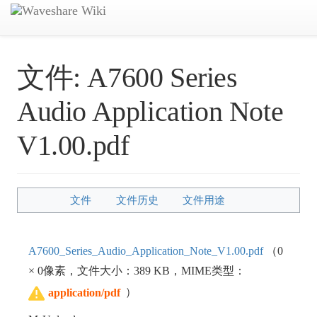
文件:
A7600 Series
Audio Application Note
V1.00.pdf
文件
文件历史
文件用途
A7600_Series_Audio_Application_Note_V1.00.pdf
‎
（0
× 0像素，文件大小：389 KB，MIME类型：
）
application/pdf