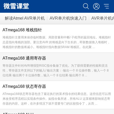
解读Atmel AVR单片机
AVR单片机快速入门
AVR单片机
AVR开发软件
ATmega168 堆栈指针
堆栈指针主要用来保存临时数据、局部变量和中断/ 子程序的返回地址。堆栈指针
总是指向堆栈的顶部。要注意AVR 的堆栈是向下生长的，即新数据推入堆栈时，
堆栈指针的数值将减小。堆栈指针指向数据SRAM 堆栈区。在此聚 ...
ATmega168 通用寄存器
寄存器文件针对AVR增强型RISC指令集做了优化。为了获得需要的性能和灵活
性，寄存器文件支持以下的输入/ 输出方案：·输出一个 8 位操作数，输入一个 8
位结果·输出两个 8 位操作数，输入一个 8 位结果·输出两个 8 ...
ATmega168 状态寄存器
ATmega168状态寄存器包含了最近执行的算术指令的结果信息。这些信息可以用
来改变程序流程以实现条件操作。如指令集所述，所有ALU 运算都将影响状态寄
存器的内容。这样，在许多情况下就不需要专门的比较指令了，从而 ...