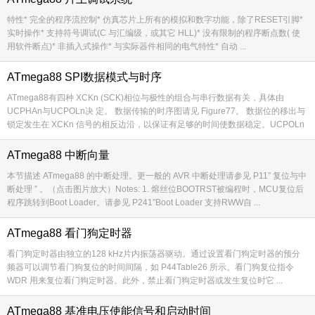
特性* 完全的程序流控制* 仿真芯片上所有的模拟和数字功能，除了RESET引脚*
实时操作* 支持符号调试(C 与汇编级，或其它 HLL)* 没有限制的程序断点数( 使
用软件断点)* 非插入式操作* 与实际器件相同的电气特性* 自动 ...
ATmega88 SPI数据模式与时序
搜索
用户
版块
ATmega88有四种 XCKn (SCK)相位与极性的组合与串行数据有关，具体由
UCPHAn与UCPOLn决 定。 数据传输的时序图请见 Figure77。 数据位的移出与
锁定发生在 XCKn 信号的相反边沿，以保证有足够的时间使数据稳定。UCPOLn
...
ATmega88 中断向量
本节描述 ATmega88 的中断处理。更一般的 AVR 中断处理请参见 P11” 复位与中
断处理 ” 。（点击图片放大）Notes: 1. 熔丝位BOOTRST被编程时，MCU复位后
程序跳转到Boot Loader。请参见 P241”Boot Loader 支持RWW自 ...
ATmega88 看门狗定时器
看门狗定时器由独立的128 kHz片内振荡器驱动。通过设置看门狗定时器的预分
频器可以调节看门狗复位的时间间隔，如 P44Table26 所示。看门狗复位指令
WDR 用来复位看门狗定时器。此外，禁止看门狗定时器或发生复位时它 ...
ATmega88 基准电压使能信号和启动时间