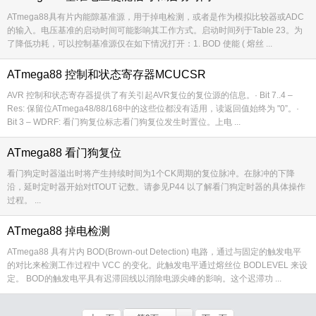
ATmega88具有片内能隙基准源，用于掉电检测，或者是作为模拟比较器或ADC
的输入。电压基准的启动时间可能影响其工作方式。启动时间列于Table 23。为
了降低功耗，可以控制基准源仅在如下情况打开：1. BOD 使能 ( 熔丝 ...
ATmega88 控制和状态寄存器MCUCSR
AVR 控制和状态寄存器提供了有关引起AVR复位的复位源的信息。· Bit 7..4 –
Res: 保留位ATmega48/88/168中的这些位都没有适用，读返回值始终为 "0”。·
Bit 3 – WDRF: 看门狗复位标志看门狗复位发生时置位。上电 ...
ATmega88 看门狗复位
看门狗定时器溢出时将产生持续时间为1个CK周期的复位脉冲。在脉冲的下降
沿，延时定时器开始对tTOUT 记数。请参见P44 以了解看门狗定时器的具体操作
过程。 ...
ATmega88 掉电检测
ATmega88 具有片内 BOD(Brown-out Detection) 电路，通过与固定的触发电平
的对比来检测工作过程中 VCC 的变化。此触发电平通过熔丝位 BODLEVEL 来设
定。 BOD的触发电平具有迟滞回线以消除电源尖峰的影响。这个迟滞功 ...