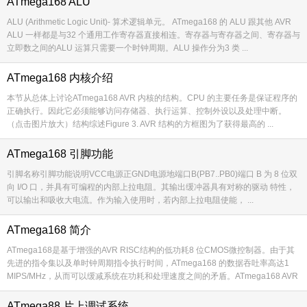
ATmega168 ALU
ALU (Arithmetic Logic Unit)- 算术逻辑单元。 ATmega168 的 ALU 跟其他 AVR
ALU 一样都是与32 个通用工作寄存器直接相连。寄存器与寄存器之间、寄存器与
立即数之间的ALU 运算只需要一个时钟周期。ALU 操作分为3 类 ...
ATmega168 内核介绍
本节从总体上讨论ATmega168 AVR 内核的结构。CPU 的主要任务是保证程序的
正确执行。因此它必须能够访问存储器、执行运算、控制外设以及处理中断。
（点击图片放大）结构综述Figure 3. AVR 结构的方框图为了获得最高的 ...
ATmega168 引脚功能
引脚名称引脚功能说明VCC电源正GND电源地端口B(PB7..PB0)端口 B 为 8 位双
向 I/O 口，并具有可编程的内部上拉电阻。其输出缓冲器具有对称的驱动 特性，
可以输出和吸收大电流。作为输入使用时，若内部上拉电阻使能， ...
ATmega168 简介
ATmega168是基于增强的AVR RISC结构的低功耗8 位CMOS微控制器。由于其
先进的指令集以及单时钟周期指令执行时间，ATmega168 的数据吞吐率高达1
MIPS/MHz，从而可以缓减系统在功耗和处理速度之间的矛盾。ATmega168 AVR
...
ATmega88 片上调试系统