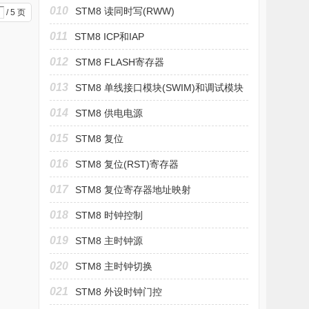
010
STM8 读同时写(RWW)
/ 5 页
011
STM8 ICP和IAP
012
STM8 FLASH寄存器
013
STM8 单线接口模块(SWIM)和调试模块
(DM)
014
STM8 供电电源
015
STM8 复位
016
STM8 复位(RST)寄存器
017
STM8 复位寄存器地址映射
018
STM8 时钟控制
019
STM8 主时钟源
020
STM8 主时钟切换
021
STM8 外设时钟门控