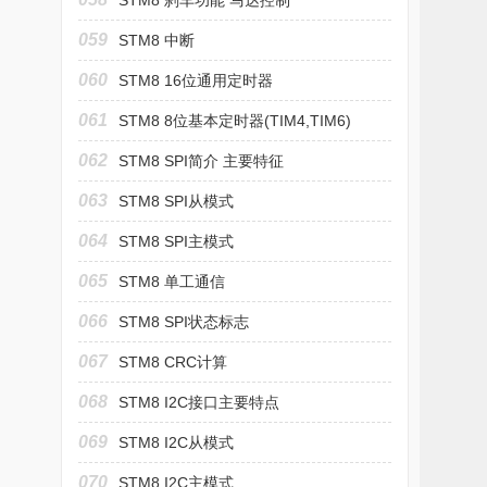
STM8 刹车功能 马达控制
059
STM8 中断
060
STM8 16位通用定时器
(TIM2,TIM3,TIM5)
061
STM8 8位基本定时器(TIM4,TIM6)
062
STM8 SPI简介 主要特征
063
STM8 SPI从模式
064
STM8 SPI主模式
065
STM8 单工通信
066
STM8 SPI状态标志
067
STM8 CRC计算
068
STM8 I2C接口主要特点
069
STM8 I2C从模式
070
STM8 I2C主模式