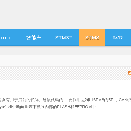
ro:bit
智能车
STM32
STM8
AVR
中包含有用于启动的代码。这段代码的主 要作用是利用STM8的SPI，CAN
te) 和中断向量表下载到内部的FLASH和EEPROM中 ...