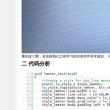
堂
看到这个图，其实跟我们之前学习的仪表控件非常接近，
二 代码分析
01
void
lmeter_test(
void
)
02
{
03
/*Create a style for the line mete
04
static
lv_style_t style_lmeter;
05
lv_style_copy(&style_lmeter, &lv_s
06
style_lmeter.line.width = 2;
07
style_lmeter.line.color = LV_COLOR
08
style_lmeter.body.main_color = lv_
09
style_lmeter.body.grad_color = lv_
10
style_lmeter.body.padding.left = 1
11