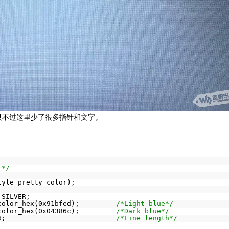
只不过这里少了很多指针和文字。
r*/
tyle_pretty_color);
_SILVER;
color_hex(0x91bfed);         
/*Light blue*/
color_hex(0x04386c);         
/*Dark blue*/
6;                           
/*Line length*/