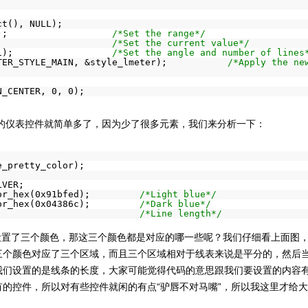
ct(), NULL);
);                   
/*Set the range*/
                     
/*Set the current value*/
1);                  
/*Set the angle and number of lines
TER_STYLE_MAIN, &style_lmeter);           
/*Apply the new
N_CENTER, 0, 0);
前的仪表控件就简单多了，因为少了很多元素，我们来分析一下：
e_pretty_color);
LVER;
or_hex(0x91bfed);         
/*Light blue*/
or_hex(0x04386c);         
/*Dark blue*/
                          
/*Line length*/
三个颜色对应了三个区域，而且三个区域相对于线表来说是平分的，然后
我们设置的是线条的长度，大家可能觉得代码的意思跟我们要设置的内容
的控件，所以对有些控件就闲的有点“驴唇不对马嘴”，所以我这里才给