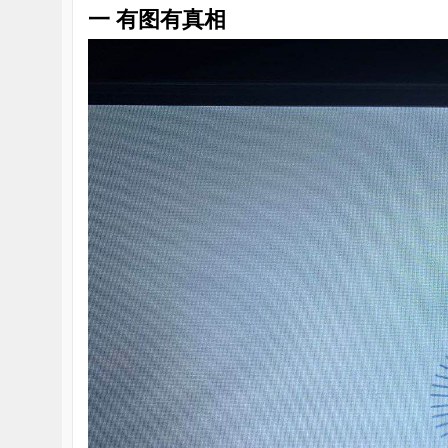
一 有图有真相
雪
课