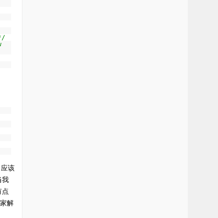
*/
 
当我
有点
大家解