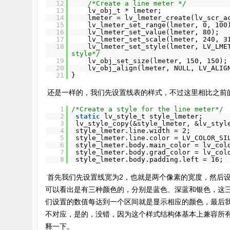
12
/*Create a line meter */
13
lv_obj_t * lmeter;
14
lmeter = lv_lmeter_create(lv_scr_a
15
lv_lmeter_set_range(lmeter, 0, 100
16
lv_lmeter_set_value(lmeter, 80);  
17
lv_lmeter_set_scale(lmeter, 240, 3
18
lv_lmeter_set_style(lmeter, LV_LME
style*/
19
lv_obj_set_size(lmeter, 150, 150);
20
lv_obj_align(lmeter, NULL, LV_ALIG
21
}
 还是一样的，我们先设置线表的样式，不过这里相比之
1
/*Create a style for the line meter*/
2
static
lv_style_t style_lmeter;
3
lv_style_copy(&style_lmeter, &lv_styl
4
style_lmeter.line.width = 2;
5
style_lmeter.line.color = LV_COLOR_SI
6
style_lmeter.body.main_color = lv_col
7
style_lmeter.body.grad_color = lv_col
8
style_lmeter.body.padding.left = 16; 
 首先我们先设置线宽为2，也就是两个像素的宽度，然后设置了三个颜色，那这三个颜色都是对应的哪一些呢？我们仔细看上面图，应该
可以看出是有三种颜色的，分别是蓝色、深蓝和银色，这
们设置的数值每达到一个区间就是显示相应的颜色，最后
不对应，是的，没错，因为这个样式结构体基本上兼容所有
释一下。