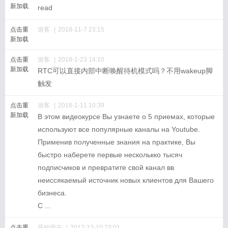
新加载
read
点击重
游客
|
2018-11-7 23:15
新加载
点击重
游客
|
2018-1-23 14:10
新加载
RTC可以直接内部中断唤醒待机模式吗？不用wakeup脚
触发
点击重
游客
|
2018-1-11 10:39
新加载
В этом видеокурсе Вы узнаете о 5 приемах, которые
используют все популярные каналы на Youtube.
Применив полученные знания на практике, Вы
быстро наберете первые несколькко тысяч
подписчиков и превратите свой канал вв
неиссякаемый источник новых клиентов для Вашего
бизнеса.
С ...
点击重
开始现在
|
2017-12-10 23:01