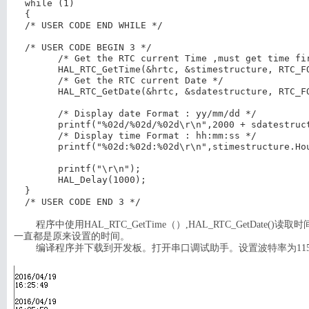
  while (1)

  {

  /* USER CODE END WHILE */

  /* USER CODE BEGIN 3 */

        /* Get the RTC current Time ,must get time fir
        HAL_RTC_GetTime(&hrtc, &stimestructure, RTC_FO
        /* Get the RTC current Date */

        HAL_RTC_GetDate(&hrtc, &sdatestructure, RTC_FO
        /* Display date Format : yy/mm/dd */

        printf("%02d/%02d/%02d\r\n",2000 + sdatestruc
        /* Display time Format : hh:mm:ss */

        printf("%02d:%02d:%02d\r\n",stimestructure.Hou
        printf("\r\n");

        HAL_Delay(1000);

  }

  /* USER CODE END 3 */
信息
列表
程序中使用HAL_RTC_GetTime（）,HAL_RTC_Get
一直都是原来设置的时间。
编译程序并下载到开发板。打开串口调试助手。设置波特率为1152