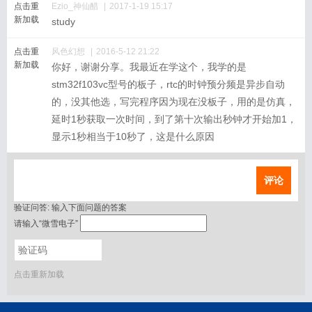
点击重
Ezio_神仙醋
|
2017-1-19 15:17
新加载
study
点击重
风色幻想
|
2016-5-12 21:22
新加载
你好，谢谢分享。我最近在学这个，我学的是
stm32f103vc型号的板子，rtc的时钟预分频是异步自动
的，没其他选，写完程序因为现在没板子，用的是仿真，
延时1秒获取一次时间，到了第十次输出秒钟才开始加1，
显示1秒相当于10秒了，这是什么原因
评论
验证问答:
输入下面问题的答案
请输入“微雪电子”
点击重新加载