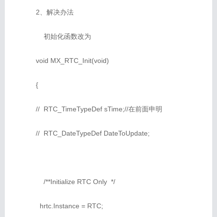
2、解决办法
初始化函数改为
void MX_RTC_Init(void)
{
// RTC_TimeTypeDef sTime;//在前面申明
// RTC_DateTypeDef DateToUpdate;
/**Initialize RTC Only */
hrtc.Instance = RTC;