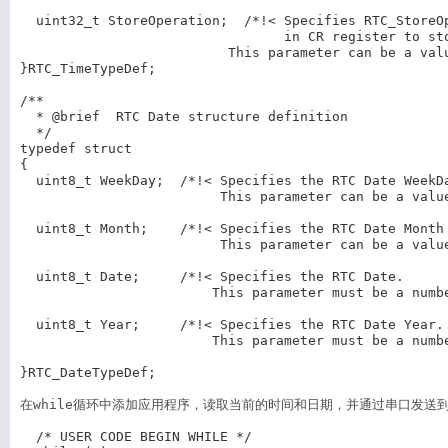
  uint32_t StoreOperation;  /*!< Specifies RTC_StoreOp
                                 in CR register to sto
                          This parameter can be a valu
}RTC_TimeTypeDef; 

/** 

  * @brief  RTC Date structure definition  

  */

typedef struct

{

  uint8_t WeekDay;  /*!< Specifies the RTC Date WeekDa
                         This parameter can be a value
  uint8_t Month;    /*!< Specifies the RTC Date Month 
                         This parameter can be a value
  uint8_t Date;     /*!< Specifies the RTC Date.

                        This parameter must be a numbe
  uint8_t Year;     /*!< Specifies the RTC Date Year.

                        This parameter must be a numbe
}RTC_DateTypeDef;
在while循环中添加应用程序，读取当前的时间和日期，并通过串口发送
  /* USER CODE BEGIN WHILE */
