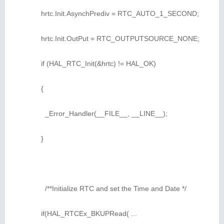
hrtc.Init.AsynchPrediv = RTC_AUTO_1_SECOND;
hrtc.Init.OutPut = RTC_OUTPUTSOURCE_NONE;
if (HAL_RTC_Init(&hrtc) != HAL_OK)
{
_Error_Handler(__FILE__, __LINE__);
}
/**Initialize RTC and set the Time and Date */
if(HAL_RTCEx_BKUPRead( ...