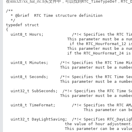
在stm32f7xx_hal_rtc.h头文件中，可以找到
RTC_TimeTypeDef，R
/** 

  * @brief  RTC Time structure definition  

  */

typedef struct

{

  uint8_t Hours;            /*!< Specifies the RTC Tim
                          This parameter must be a nu
                           if the RTC_HourFormat_12 is
                          This parameter must be a num
                          if the RTC_HourFormat_24 is 
  uint8_t Minutes;     /*!< Specifies the RTC Time Min
                       This parameter must be a number
  uint8_t Seconds;     /*!< Specifies the RTC Time Sec
                       This parameter must be a number
  uint32_t SubSeconds;  /*!< Specifies the RTC Time Su
                       This parameter must be a number
  uint8_t TimeFormat;       /*!< Specifies the RTC AM/
                                 This parameter can be
  uint32_t DayLightSaving;  /*!< Specifies RTC_DayLigh
                         the value of hour adjustment.
                         This parameter can be a value