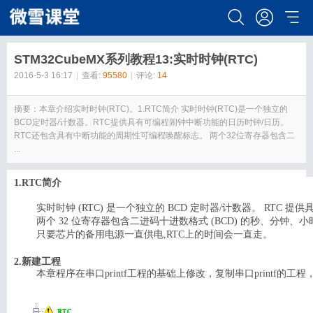
STM32CubeMX系列教程13:实时时钟(RTC)
2016-5-3 16:17
|
查看:
95580
|
评论:
14
摘要：本章介绍实时时钟(RTC)。1.RTC简介 实时时钟(RTC)是一个独立的
BCD定时器/计数器。RTC提供具有可编程闹钟中断功能的日历时钟/日历。
RTC还包含具有中断功能的周期性可编程唤醒标志。 两个32位寄存器包含二
...
1.RTC简介
实时时钟
(RTC)
是一个独立的
BCD
定时器
/
计数器。
RTC
提供
两个
32
位寄存器包含二进码十进数格式
(BCD)
的秒、分钟、小
只要芯片的备用电源一直供电,RTC上的时间会一直走。
2.新建工程
本章程序在串口printf工程的基础上修改，复制串口printf的工程，修改