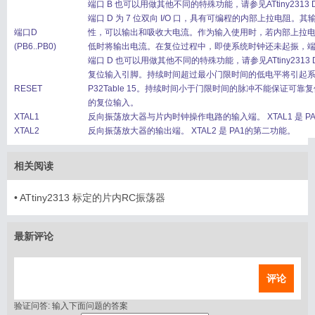
端口 B 也可以用做其他不同的特殊功能，请参见ATtiny2313 D
端口 D 为 7 位双向 I/O 口，具有可编程的内部上拉电阻
端口D
性，可以输出和吸收大电流。作为输入使用时，若内部上拉
(PB6..PB0)
低时将输出电流。在复位过程中，即使系统时钟还未起振，端口
端口 D 也可以用做其他不同的特殊功能，请参见ATtiny2313 D
复位输入引脚。持续时间超过最小门限时间的低电平将引起
RESET
P32Table 15。持续时间小于门限时间的脉冲不能保证可靠
的复位输入。
XTAL1
反向振荡放大器与片内时钟操作电路的输入端。 XTAL1 是 P
XTAL2
反向振荡放大器的输出端。 XTAL2 是 PA1的第二功能。
相关阅读
•
ATtiny2313 标定的片内RC振荡器
最新评论
评论
验证问答:
输入下面问题的答案