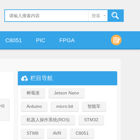
搜索
C8051
PIC
FPGA
算法设计
栏目导航
树莓派
Jetson Nano
钟信
Arduino
micro:bit
智能车
机器人操作系统(ROS)
STM32
STM8
AVR
C8051