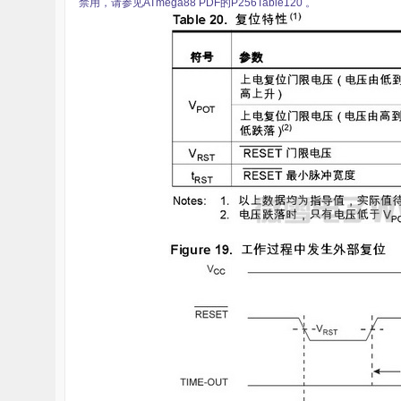
禁用，请参见ATmega88 PDF的P256Table120 。
雪
课