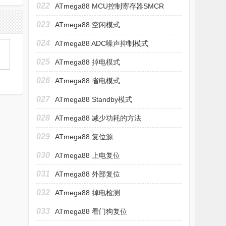
022
ATmega88 MCU控制寄存器SMCR
023
ATmega88 空闲模式
024
ATmega88 ADC噪声抑制模式
025
ATmega88 掉电模式
026
ATmega88 省电模式
027
ATmega88 Standby模式
028
ATmega88 减少功耗的方法
029
ATmega88 复位源
030
ATmega88 上电复位
031
ATmega88 外部复位
032
ATmega88 掉电检测
033
ATmega88 看门狗复位