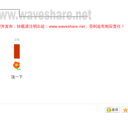
，转载请注明出处：www.waveshare.net，否则追究相应责任！
276
顶一下
邀请