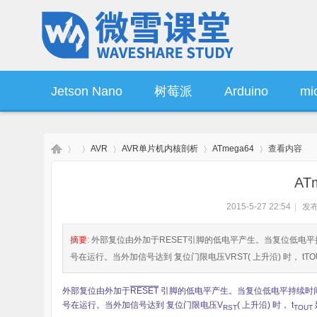
Jetson Nano
树莓派
Arduino
mic
AVR
AVR单片机内核剖析
ATmega64
查看内容
操作系统
产品资讯
AT
2015-5-27 22:54
|
发布
微
›
›
›
›
›
摘要
: 外部复位由外加于RESET引脚的低电平产生。当复位低电平持
号在运行。当外加信号达到 复位门限电压VRST( 上升沿) 时， tTOU
外部复位由外加于
RESET
引脚的低电平产生。当复位低电平持续时间大于
号在运行。当外加信号达到 复位门限电压V
( 上升沿) 时， t
RST
TOUT