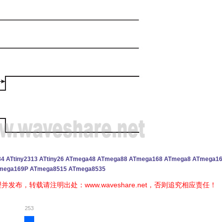
ATtiny2313 ATtiny26 ATmega48 ATmega88 ATmega168 ATmega8 ATmega1
mega169P ATmega8515 ATmega8535
，转载请注明出处：www.waveshare.net，否则追究相应责任！
253