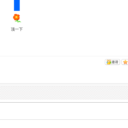
顶一下
邀请