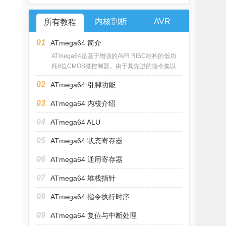
内核剖析
AVR
所有教程
01
ATmega64 简介
ATmega64是基于增强的AVR RISC结构的低功
耗8位CMOS微控制器。由于其先进的指令集以
及
02
ATmega64 引脚功能
03
ATmega64 内核介绍
04
ATmega64 ALU
05
ATmega64 状态寄存器
06
ATmega64 通用寄存器
6
07
ATmega64 堆栈指针
08
ATmega64 指令执行时序
09
ATmega64 复位与中断处理