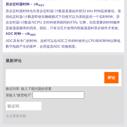
异步定时器时钟－ clk
ASY
异步定时器时钟允许异步定时器/ 计数器直接由外部32 kHz 时钟晶体驱动。使
得此定时器/ 计数器即使在睡眠模式下仍然可以为系统提供一个实时时钟。异
步定时器/ 计数器与CPU 主时钟使用相同的XTAL 引脚，但其需要的时钟频率
是振荡器频率的四倍。因此，只有当芯片使用内部振荡器时异步操作才有效。
搜索
用户
版块
ADC 时钟－ clk
ADC
ADC具有专门的时钟。这样可以在ADC工作的时候停止CPU和I/O时钟以降低
数字电路产生的噪声，从而提高ADC 转换精度。
最新评论
评论
验证问答:
输入下面问题的答案
请输入“微雪电子”
点击重新加载