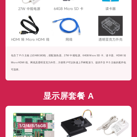
包含了 Pi 5 主板 (1/2/4/8/16GB)，搭配散热器、27W 中规电源、64GB Micro SD 卡、读卡器、HDMI 转
Micro HDMI 线、网线及透明亚克力外壳，方便用户可以快速上手树莓派 5。提供不含 Pi 5 主板的配件包
可选择。
显示屏套餐 A