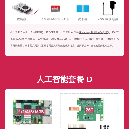
包含了 Pi 5 主板 (1/2/4/8/16GB)、13 TOPS 算力人工智能 AI 套件
Raspberry Pi AI HAT+ (13T)
、800 万
像素
IMX219-77 摄像头
、27W 电源、64GB Micro SD 卡、HDMI 转 Micro HDMI 转接线、
树莓派 5 代
专用散热器
、读卡器及网线，适用于需要人工智能的应用场景。提供不含 Pi5 主板的配件包可选择。
人工智能套餐 D