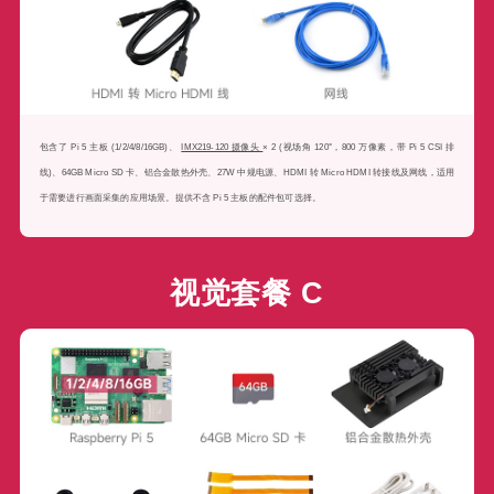
包含了 Pi 5 主板 (1/2/4/8/16GB)、
IMX219-120 摄像头
× 2 (视场角 120°，800 万像素，带 Pi 5 CSI 排
线)、64GB Micro SD 卡、铝合金散热外壳、27W 中规电源、HDMI 转 Micro HDMI 转接线及网线，适用
于需要进行画面采集的应用场景。提供不含 Pi 5 主板的配件包可选择。
视觉套餐 C