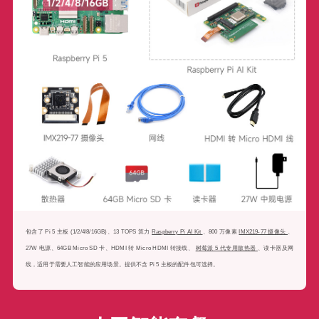
包含了 Pi 5 主板 (1/2/4/8/16GB)、13 TOPS 算力
Raspberry Pi AI Kit
、800 万像素
IMX219-77 摄像头
、
27W 电源、64GB Micro SD 卡、HDMI 转 Micro HDMI 转接线、
树莓派 5 代专用散热器
、读卡器及网
线，适用于需要人工智能的应用场景。提供不含 Pi 5 主板的配件包可选择。