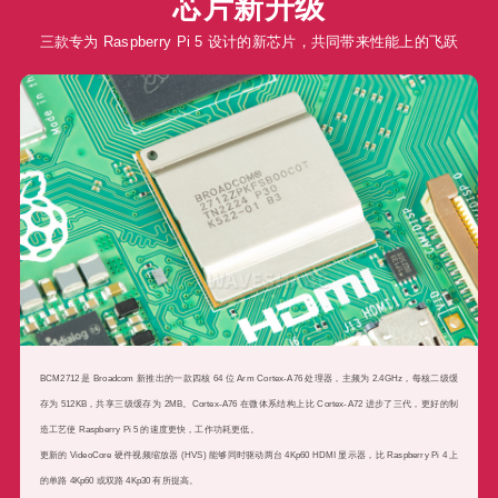
芯片新升级
三款专为 Raspberry Pi 5 设计的新芯片，共同带来性能上的飞跃
BCM2712 是 Broadcom 新推出的一款四核 64 位 Arm Cortex-A76 处理器，主频为 2.4GHz，每核二级缓
存为 512KB，共享三级缓存为 2MB。Cortex-A76 在微体系结构上比 Cortex-A72 进步了三代，更好的制
造工艺使 Raspberry Pi 5 的速度更快，工作功耗更低。
更新的 VideoCore 硬件视频缩放器 (HVS) 能够同时驱动两台 4Kp60 HDMI 显示器，比 Raspberry Pi 4 上
的单路 4Kp60 或双路 4Kp30 有所提高。