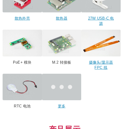
散热外壳
散热器
27W USB-C 电
源
PoE+ 模块
M.2 转接板
摄像头/显示器
FPC 线
RTC 电池
更多