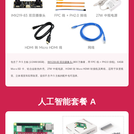
包含了 Pi 5 主板 (1/2/4/8/16GB)、
IMX219-83 双目摄像头
(800 万像素，带 FPC 线 + PH2.0 排线)、64GB
Micro SD 卡、铝合金散热外壳、27W 中规电源、HDMI 转 Micro HDMI 转接线及网线，适用于深度视
觉、立体视觉等应用场景。提供不含 Pi 5 主板的配件包可选择。
人工智能套餐 A