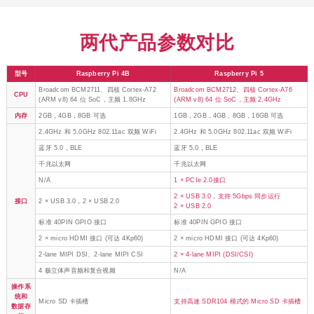
两代产品参数对比
型号
Raspberry Pi 4B
Raspberry Pi 5
Broadcom BCM2711、四核 Cortex-A72
Broadcom BCM2712、四核 Cortex-A76
CPU
(ARM v8) 64 位 SoC，主频 1.8GHz
(ARM v8) 64 位 SoC，主频 2.4GHz
内存
2GB，4GB，8GB 可选
1GB，2GB，4GB，8GB，16GB 可选
2.4GHz 和 5.0GHz 802.11ac 双频 WiFi
2.4GHz 和 5.0GHz 802.11ac 双频 WiFi
蓝牙 5.0，BLE
蓝牙 5.0，BLE
千兆以太网
千兆以太网
N/A
1 × PCIe 2.0接口
2 × USB 3.0，支持 5Gbps 同步运行
接口
2 × USB 3.0，2 × USB 2.0
2 × USB 2.0
标准 40PIN GPIO 接口
标准 40PIN GPIO 接口
2 × micro HDMI 接口 (可达 4Kp60)
2 × micro HDMI 接口 (可达 4Kp60)
2-lane MIPI DSI、2-lane MIPI CSI
2 × 4-lane MIPI (DSI/CSI)
4 极立体声音频和复合视频
N/A
操作系
统和
Micro SD 卡插槽
支持高速 SDR104 模式的 Micro SD 卡插槽
数据存