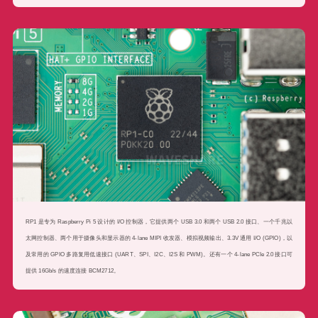
RP1 是专为 Raspberry Pi 5 设计的 I/O 控制器，它提供两个 USB 3.0 和两个 USB 2.0 接口、一个千兆以
太网控制器、两个用于摄像头和显示器的 4-lane MIPI 收发器、模拟视频输出、3.3V 通用 I/O (GPIO)，以
及常用的 GPIO 多路复用低速接口 (UART、SPI、I2C、I2S 和 PWM)。还有一个 4-lane PCIe 2.0 接口可
提供 16Gb/s 的速度连接 BCM2712。